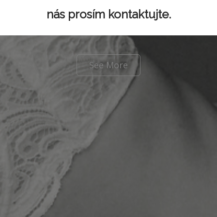
nás prosím kontaktujte.
Veľkoobchod – značkové spodné prádlo.
See More